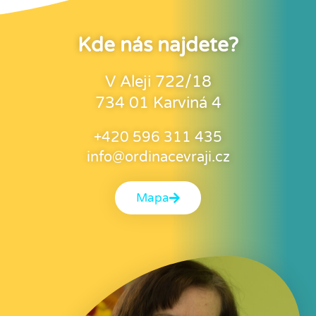
Kde nás najdete?
V Aleji 722/18
734 01 Karviná 4
+420 596 311 435
info@ordinacevraji.cz
Mapa